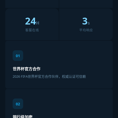
24
3
H
s
客服在线
平均响应
01
世界杯官方合作
2026 FIFA世界杯官方合作伙伴，权威认证可信赖
02
银行级加密