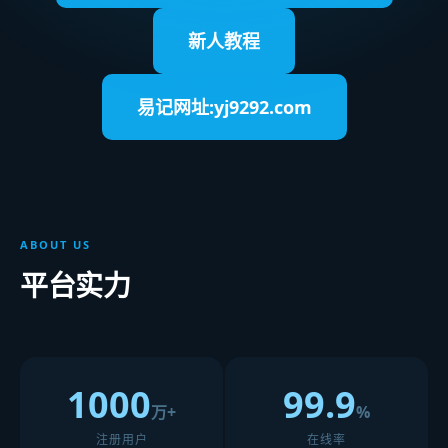
新人教程
易记网址:yj9292.com
ABOUT US
平台实力
1000
99.9
万+
%
注册用户
在线率