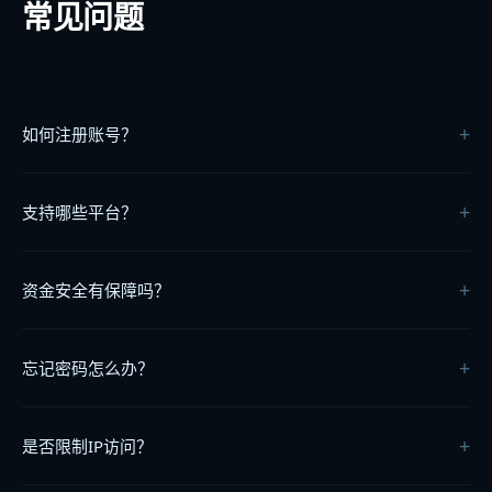
常见问题
+
如何注册账号？
点击页面上的"立即注册"按钮，按照提示填写信息即可完成注册，整个
+
过程只需30秒。
支持哪些平台？
我们支持iOS、Android、电脑网页版和手机H5版，覆盖所有主流平台
+
和设备。
资金安全有保障吗？
我们采用银行级SSL加密技术，资金存取全程安全保障，7x24小时系统
+
监控。
忘记密码怎么办？
请联系24小时在线客服，提供注册信息即可快速找回密码。
+
是否限制IP访问？