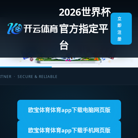
2026世界杯
立
官方指定平
即
注
册
台
 SECURE & RELIABLE
欧宝体育体育app下载电脑网页版
欧宝体育体育app下载手机网页版